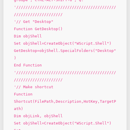
'///////////////////////////////////////////
/////////////////////
'// Get "Desktop"
Function GetDesktop()
Dim objShell
Set objShell=CreateObject("WScript.Shell")
GetDesktop=objShell.SpecialFolders("Desktop"
)
End Function
'///////////////////////////////////////////
/////////////////////
'// Make shortcut
Function
Shortcut(FilePath,Description,HotKey,TargetP
ath)
Dim objLink, objShell
Set objShell=CreateObject("WScript.Shell")