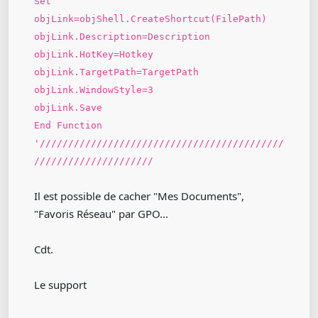
Set
objLink=objShell.CreateShortcut(FilePath)
objLink.Description=Description
objLink.HotKey=Hotkey
objLink.TargetPath=TargetPath
objLink.WindowStyle=3
objLink.Save
End Function
'///////////////////////////////////////////
/////////////////////
Il est possible de cacher "Mes Documents",
"Favoris Réseau" par GPO...
Cdt.
Le support