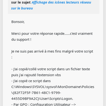
sur le sujet
Affichage des icônes lecteurs réseau
sur le bureau
Bonsoir,
Merci pour votre réponse rapide......c'est vraiment
du support !
Je ne suis pas arrivé à mes fins malgré votre script
:
- J'ai copié/collé votre script dans un fichier texte
puis j'ai rajouté l'extension vbs
- J'ai copié ce script dans
C:\Windows\SYSVOL\sysvol\MonDomaine\Policies
\{82F72F5F-7B61-48C1-9799-
4455D9BF9A2C}\User\Scripts\Logon.
- Par GPO : Configuration Utilisateur -->