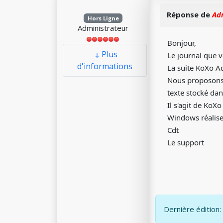
Réponse de
Ad
Hors Ligne
Administrateur
Bonjour,
Plus
Le journal que v
d'informations
La suite KoXo Ad
Nous proposons c
texte stocké dan
Il s'agit de KoX
Windows réalise
Cdt
Le support
Dernière édition: 