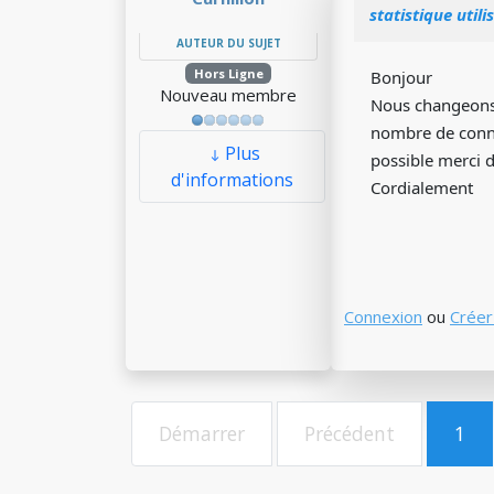
statistique util
AUTEUR DU SUJET
Hors Ligne
Bonjour
Nouveau membre
Nous changeons d
nombre de connex
Plus
possible merci 
d'informations
Cordialement
Connexion
ou
Créer
Démarrer
Précédent
1