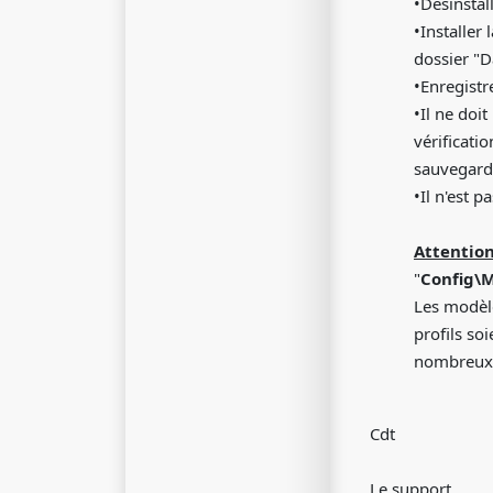
•Désinstal
•Installer
dossier "D
•Enregistre
•Il ne doi
vérificati
sauvegarde
•Il n'est 
Attention
"
Config\
Les modèle
profils so
nombreux d
Cdt
Le support