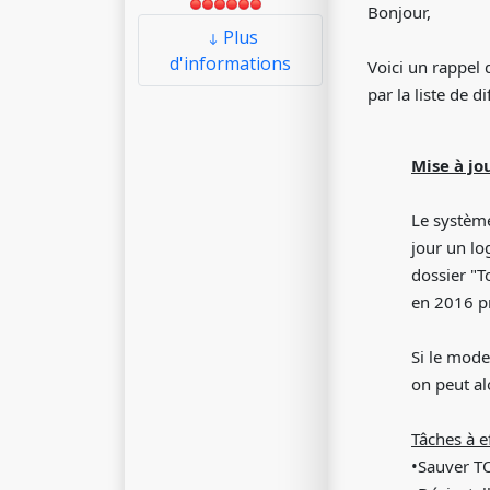
Bonjour,
Plus
d'informations
Voici un rappel 
par la liste de d
Mise à jou
Le système
jour un lo
dossier "T
en 2016 pr
Si le mode
on peut alo
Tâches à e
•Sauver T