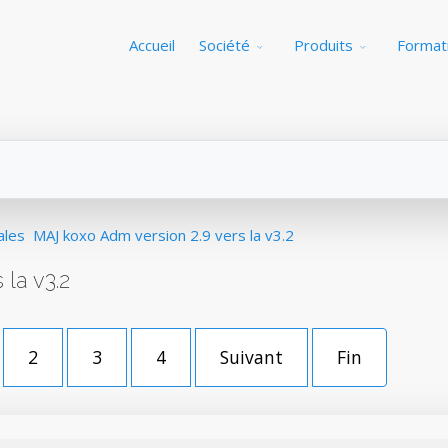
Accueil
Société
Produits
Format
ales
MAJ koxo Adm version 2.9 vers la v3.2
la v3.2
2
3
4
Suivant
Fin