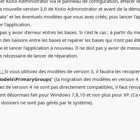
ler KoXo Administrator via le panneau de configuration, effacer les
 la nouvelle version 3.0 de KoXo Administrator et avant de la démar
ata" et les éventuels modèles que vous avez créés, puis lancer l'ap
r l'application.
t pas y avoir d'erreur entres les bases. Si c'est le cas : à partir d
on des liaisons entre les bases et repérer les bases qui n'ont pas é
 et lancer l'application à nouveau. Il ne doit pas y avoir de messa
pas nécessaire de lancer de réparation.
 :
Si vous utilisiez des modèles de version 3, il faudra les recop
Models\PrimaryGroups
" (la migration des modèles en version 4 s
s de version 4 ne sont pas directement compatibles, il faut ren
ient désormais fait pour Windows 7,8,10 et non plus pour XP. (Ca
ossiers ne sont pas gérés par le système).