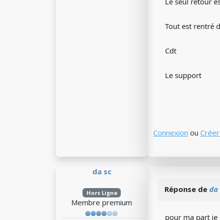
Le seul retour e
Tout est rentré 
Cdt
Le support
Connexion
ou
Créer
da sc
Réponse de
da 
Hors Ligne
Membre premium
pour ma part je 