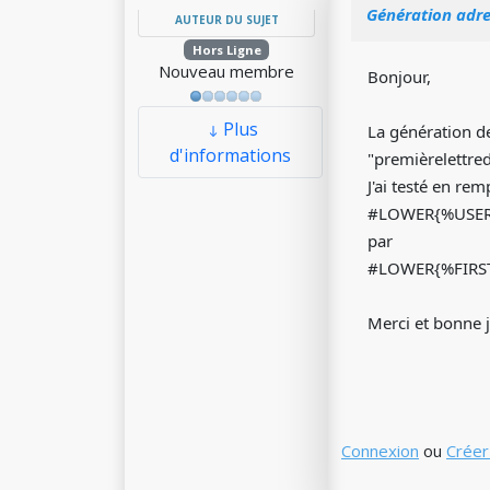
Génération adre
AUTEUR DU SUJET
Hors Ligne
Nouveau membre
Bonjour,
Plus
La génération d
d'informations
"premièrelettr
J'ai testé en rem
#LOWER{%USER_
par
#LOWER{%FIRST
Merci et bonne 
Connexion
ou
Créer