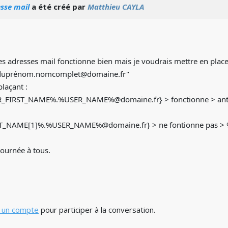
sse mail
a été créé par
Matthieu CAYLA
es adresses mail fonctionne bien mais je voudrais mettre en plac
eduprénom.nomcomplet@domaine.fr"
plaçant :
FIRST_NAME%.%USER_NAME%@domaine.fr} > fonctionne > ant
_NAME[1]%.%USER_NAME%@domaine.fr} > ne fontionne pas > 
journée à tous.
 un compte
pour participer à la conversation.