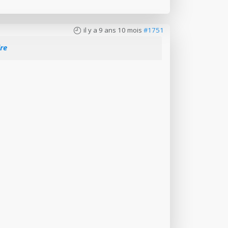
il y a 9 ans 10 mois
#1751
re