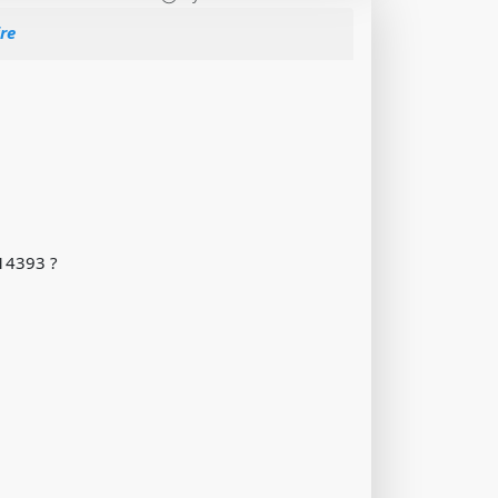
re
14393 ?