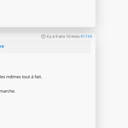
il y a 9 ans 10 mois
#1749
re
les mêmes tout à fait.
emarche.