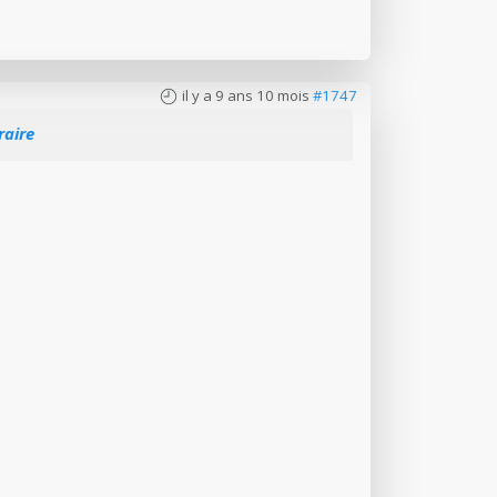
il y a 9 ans 10 mois
#1747
raire