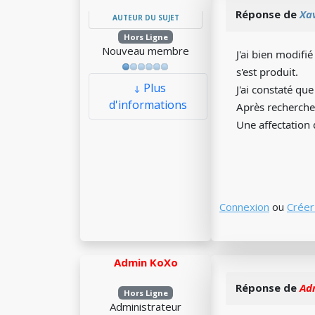
Réponse de
Xa
AUTEUR DU SUJET
Hors Ligne
Nouveau membre
J'ai bien modifi
s'est produit.
Plus
J'ai constaté qu
d'informations
Après recherche,
Une affectation
Connexion
ou
Créer
Admin KoXo
Réponse de
Ad
Hors Ligne
Administrateur