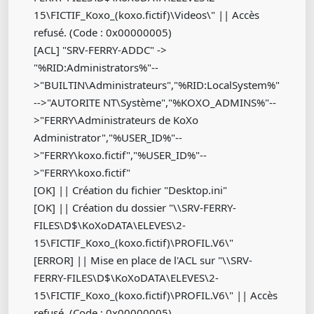
15\FICTIF_Koxo_(koxo.fictif)\Videos\" || Accès
refusé. (Code : 0x00000005)
[ACL] "SRV-FERRY-ADDC" ->
"%RID:Administrators%"--
>"BUILTIN\Administrateurs","%RID:LocalSystem%"
-->"AUTORITE NT\Système","%KOXO_ADMINS%"--
>"FERRY\Administrateurs de KoXo
Administrator","%USER_ID%"--
>"FERRY\koxo.fictif","%USER_ID%"--
>"FERRY\koxo.fictif"
[OK] || Création du fichier "Desktop.ini"
[OK] || Création du dossier "\\SRV-FERRY-
FILES\D$\KoXoDATA\ELEVES\2-
15\FICTIF_Koxo_(koxo.fictif)\PROFIL.V6\"
[ERROR] || Mise en place de l'ACL sur "\\SRV-
FERRY-FILES\D$\KoXoDATA\ELEVES\2-
15\FICTIF_Koxo_(koxo.fictif)\PROFIL.V6\" || Accès
refusé. (Code : 0x00000005)