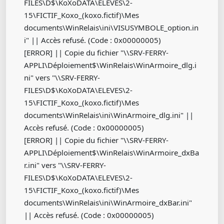
FILES\D$\KoXoDATA\ELEVES\2-
15\FICTIF_Koxo_(koxo.fictif)\Mes
documents\WinRelais\ini\VISUSYMBOLE_option.in
i" || Accès refusé. (Code : 0x00000005)
[ERROR] || Copie du fichier "\\SRV-FERRY-
APPLI\Déploiement$\WinRelais\WinArmoire_dlg.i
ni" vers "\\SRV-FERRY-
FILES\D$\KoXoDATA\ELEVES\2-
15\FICTIF_Koxo_(koxo.fictif)\Mes
documents\WinRelais\ini\WinArmoire_dlg.ini" ||
Accès refusé. (Code : 0x00000005)
[ERROR] || Copie du fichier "\\SRV-FERRY-
APPLI\Déploiement$\WinRelais\WinArmoire_dxBa
r.ini" vers "\\SRV-FERRY-
FILES\D$\KoXoDATA\ELEVES\2-
15\FICTIF_Koxo_(koxo.fictif)\Mes
documents\WinRelais\ini\WinArmoire_dxBar.ini"
|| Accès refusé. (Code : 0x00000005)