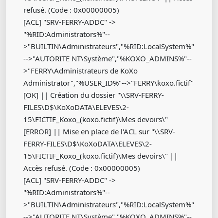
refusé. (Code : 0x00000005)
[ACL] "SRV-FERRY-ADDC" ->
"%RID:Administrators%"--
>"BUILTIN\Administrateurs","%RID:LocalSystem%"
-->"AUTORITE NT\Système","%KOXO_ADMINS%"--
>"FERRY\Administrateurs de KoXo
Administrator","%USER_ID%"-->"FERRY\koxo.fictif"
[OK] || Création du dossier "\\SRV-FERRY-
FILES\D$\KoXoDATA\ELEVES\2-
15\FICTIF_Koxo_(koxo.fictif)\Mes devoirs\"
[ERROR] || Mise en place de l'ACL sur "\\SRV-
FERRY-FILES\D$\KoXoDATA\ELEVES\2-
15\FICTIF_Koxo_(koxo.fictif)\Mes devoirs\" ||
Accès refusé. (Code : 0x00000005)
[ACL] "SRV-FERRY-ADDC" ->
"%RID:Administrators%"--
>"BUILTIN\Administrateurs","%RID:LocalSystem%"
-->"AUTORITE NT\Système","%KOXO_ADMINS%"--