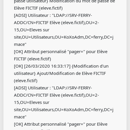
passe utilisateur} Modification du mot de passe de
Elève FICTIF (eleve.fictif)
[ADSI] Utilisateur : "LDAP://SRV-FERRY-
ADDC/CN=FICTIF Elève (eleve.fictif),OU=2-
15,OU=Eleves sur
site,OU=Utilisateurs,OU=KoXoAdm,DC=ferry,DC=j
mace"
[OK] Attribut personnalisé "pager=" pour Elève
FICTIF (eleve.fictif)
[OK] [26/03/2020 16:33:17] {Modification d'un
utilisateur} Ajout/Modification de Elève FICTIF
(eleve.fictif)
[ADSI] Utilisateur : "LDAP://SRV-FERRY-
ADDC/CN=FICTIF Elève (eleve.fictif),OU=2-
15,OU=Eleves sur
site,OU=Utilisateurs,OU=KoXoAdm,DC=ferry,DC=j
mace"
[OK] Attribut personnalisé "pager=" pour Elève