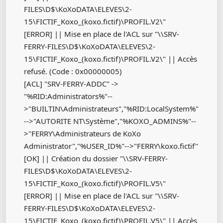
FILES\D$\KoXoDATA\ELEVES\2-
15\FICTIF_Koxo_(koxo.fictif)\PROFIL.V2\"
[ERROR] || Mise en place de l'ACL sur "\\SRV-
FERRY-FILES\D$\KoXoDATA\ELEVES\2-
15\FICTIF_Koxo_(koxo.fictif)\PROFIL.V2\" || Accès
refusé. (Code : 0x00000005)
[ACL] "SRV-FERRY-ADDC" ->
"%RID:Administrators%"--
>"BUILTIN\Administrateurs","%RID:LocalSystem%"
-->"AUTORITE NT\Système","%KOXO_ADMINS%"--
>"FERRY\Administrateurs de KoXo
Administrator","%USER_ID%"-->"FERRY\koxo.fictif"
[OK] || Création du dossier "\\SRV-FERRY-
FILES\D$\KoXoDATA\ELEVES\2-
15\FICTIF_Koxo_(koxo.fictif)\PROFIL.V5\"
[ERROR] || Mise en place de l'ACL sur "\\SRV-
FERRY-FILES\D$\KoXoDATA\ELEVES\2-
15\FICTIF_Koxo_(koxo.fictif)\PROFIL.V5\" || Accès