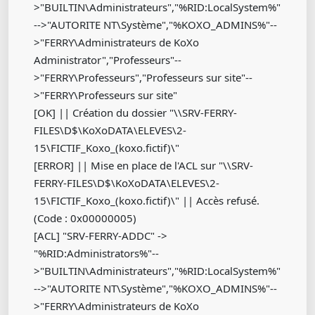
>"BUILTIN\Administrateurs","%RID:LocalSystem%"
-->"AUTORITE NT\Système","%KOXO_ADMINS%"--
>"FERRY\Administrateurs de KoXo
Administrator","Professeurs"--
>"FERRY\Professeurs","Professeurs sur site"--
>"FERRY\Professeurs sur site"
[OK] || Création du dossier "\\SRV-FERRY-
FILES\D$\KoXoDATA\ELEVES\2-
15\FICTIF_Koxo_(koxo.fictif)\"
[ERROR] || Mise en place de l'ACL sur "\\SRV-
FERRY-FILES\D$\KoXoDATA\ELEVES\2-
15\FICTIF_Koxo_(koxo.fictif)\" || Accès refusé.
(Code : 0x00000005)
[ACL] "SRV-FERRY-ADDC" ->
"%RID:Administrators%"--
>"BUILTIN\Administrateurs","%RID:LocalSystem%"
-->"AUTORITE NT\Système","%KOXO_ADMINS%"--
>"FERRY\Administrateurs de KoXo