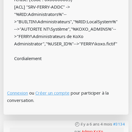
[ACL] "SRV-FERRY-ADDC" ->
"%RID:Administrators%"--
>"BUILTIN\Administrateurs","%RID:LocalSystem%"
-->"AUTORITE NT\Système","%KOXO_ADMINS%"--
>"FERRY\Administrateurs de KoXo
Administrator","%USER_ID%"-->"FERRY\koxo.fictif"
Cordialement
Connexion
ou
Créer un compte
pour participer à la
conversation.
il y a 6 ans 4 mois
#3134
par
Admin KoXo