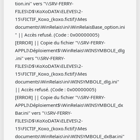
tion.ini" vers "\\SRV-FERRY-
FILES\D$\KoXoDATA\ELEVES\2-
15\FICTIF_Koxo_(koxo.fictif)\Mes
documents\WinRelais\ini\WinRelaisBase_option.ini
" || Accès refusé. (Code : 0x00000005)
[ERROR] || Copie du fichier "\\SRV-FERRY-
APPLI\Déploiement$\WinRelais\WINSYMBOLE_dlg
.ini" vers "\\SRV-FERRY-
FILES\D$\KoXoDATA\ELEVES\2-
15\FICTIF_Koxo_(koxo.fictif)\Mes
documents\WinRelais\ini\WINSYMBOLE_dlg.ini"
|| Accès refusé. (Code : 0x00000005)
[ERROR] || Copie du fichier "\\SRV-FERRY-
APPLI\Déploiement$\WinRelais\WINSYMBOLE_dx
Bar.ini" vers "\\SRV-FERRY-
FILES\D$\KoXoDATA\ELEVES\2-
15\FICTIF_Koxo_(koxo.fictif)\Mes
documents\WinRelais\ini\WINSYMBOLE_dxBar.ini"