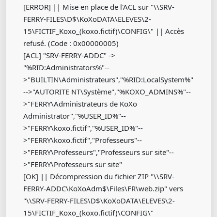
[ERROR] || Mise en place de l'ACL sur "\\SRV-
FERRY-FILES\D$\KoXoDATA\ELEVES\2-
15\FICTIF_Koxo_(koxo.fictif)\CONFIG\" || Accès
refusé. (Code : 0x00000005)
[ACL] "SRV-FERRY-ADDC" ->
"%RID:Administrators%"--
>"BUILTIN\Administrateurs","%RID:LocalSystem%"
-->"AUTORITE NT\Système","%KOXO_ADMINS%"--
>"FERRY\Administrateurs de KoXo
Administrator","%USER_ID%"--
>"FERRY\koxo.fictif","%USER_ID%"--
>"FERRY\koxo.fictif","Professeurs"--
>"FERRY\Professeurs","Professeurs sur site"--
>"FERRY\Professeurs sur site"
[OK] || Décompression du fichier ZIP "\\SRV-
FERRY-ADDC\KoXoAdm$\Files\FR\web.zip" vers
"\\SRV-FERRY-FILES\D$\KoXoDATA\ELEVES\2-
15\FICTIF_Koxo_(koxo.fictif)\CONFIG\"