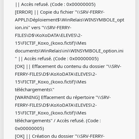
|| Accès refusé. (Code : 0x00000005)
[ERROR] || Copie du fichier "\\SRV-FERRY-
APPLI\Déploiement$\WinRelais\WINSYMBOLE_opt
ion.ini" vers "\\SRV-FERRY-
FILES\D$\KoXoDATA\ELEVES\2-
15\FICTIF_Koxo_(koxo.fictif)\Mes
documents\WinRelais\ini\WINSYMBOLE_option.ini
" || Accès refusé. (Code : 0x00000005)
[OK] || Effacement du contenu du dossier "\\SRV-
FERRY-FILES\D$\KoXoDATA\ELEVES\2-
15\FICTIF_Koxo_(koxo.fictif)\Mes
téléchargements\"
[WARNING] Effacement du répertoire "\\SRV-
FERRY-FILES\D$\KoXoDATA\ELEVES\2-
15\FICTIF_Koxo_(koxo.fictif)\Mes
téléchargements" / Accès refusé. (Code :
0x00000005)
[OK] || Création du dossier "\\SRV-FERRY-