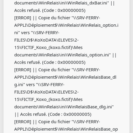
documents\WinRelais\ini\WinRelais_dxBar.ini" ||
Accès refusé. (Code : 0x00000005)
[ERROR] || Copie du fichier "\\SRV-FERRY-
APPLI\Déploiement$\WinRelais\WinRelais_option.i
ni" vers "\\SRV-FERRY-
FILES\D$\KoXoDATA\ELEVES\2-
15\FICTIF_Koxo_(koxo.fictif)\Mes
documents\WinRelais\ini\WinRelais_option.ini" ||
Accès refusé. (Code : 0x00000005)
[ERROR] || Copie du fichier "\\SRV-FERRY-
APPLI\Déploiement$\WinRelais\WinRelaisBase_dl
g.ini" vers "\\SRV-FERRY-
FILES\D$\KoXoDATA\ELEVES\2-
15\FICTIF_Koxo_(koxo.fictif)\Mes
documents\WinRelais\ini\WinRelaisBase_dlg.ini"
|| Accès refusé. (Code : 0x00000005)
[ERROR] || Copie du fichier "\\SRV-FERRY-
APPLI\Déploiement$\WinRelais\WinRelaisBase_op