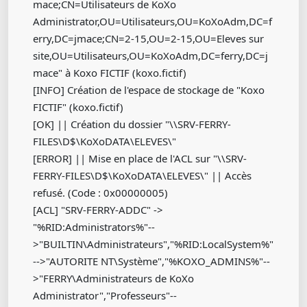
mace;CN=Utilisateurs de KoXo
Administrator,OU=Utilisateurs,OU=KoXoAdm,DC=f
erry,DC=jmace;CN=2-15,OU=2-15,OU=Eleves sur
site,OU=Utilisateurs,OU=KoXoAdm,DC=ferry,DC=j
mace" à Koxo FICTIF (koxo.fictif)
[INFO] Création de l'espace de stockage de "Koxo
FICTIF" (koxo.fictif)
[OK] || Création du dossier "\\SRV-FERRY-
FILES\D$\KoXoDATA\ELEVES\"
[ERROR] || Mise en place de l'ACL sur "\\SRV-
FERRY-FILES\D$\KoXoDATA\ELEVES\" || Accès
refusé. (Code : 0x00000005)
[ACL] "SRV-FERRY-ADDC" ->
"%RID:Administrators%"--
>"BUILTIN\Administrateurs","%RID:LocalSystem%"
-->"AUTORITE NT\Système","%KOXO_ADMINS%"--
>"FERRY\Administrateurs de KoXo
Administrator","Professeurs"--