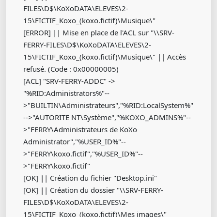
FILES\D$\KoXoDATA\ELEVES\2-
15\FICTIF_Koxo_(koxo.fictif)\Musique\"
[ERROR] || Mise en place de l'ACL sur "\\SRV-
FERRY-FILES\D$\KoXoDATA\ELEVES\2-
15\FICTIF_Koxo_(koxo.fictif)\Musique\" || Accès
refusé. (Code : 0x00000005)
[ACL] "SRV-FERRY-ADDC" ->
"%RID:Administrators%"--
>"BUILTIN\Administrateurs","%RID:LocalSystem%"
-->"AUTORITE NT\Système","%KOXO_ADMINS%"--
>"FERRY\Administrateurs de KoXo
Administrator","%USER_ID%"--
>"FERRY\koxo.fictif","%USER_ID%"--
>"FERRY\koxo.fictif"
[OK] || Création du fichier "Desktop.ini"
[OK] || Création du dossier "\\SRV-FERRY-
FILES\D$\KoXoDATA\ELEVES\2-
15\FICTIF_Koxo_(koxo.fictif)\Mes images\"