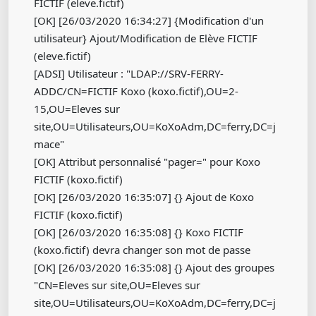
FICTIF (eleve.fictif)
[OK] [26/03/2020 16:34:27] {Modification d'un
utilisateur} Ajout/Modification de Elève FICTIF
(eleve.fictif)
[ADSI] Utilisateur : "LDAP://SRV-FERRY-
ADDC/CN=FICTIF Koxo (koxo.fictif),OU=2-
15,OU=Eleves sur
site,OU=Utilisateurs,OU=KoXoAdm,DC=ferry,DC=j
mace"
[OK] Attribut personnalisé "pager=" pour Koxo
FICTIF (koxo.fictif)
[OK] [26/03/2020 16:35:07] {} Ajout de Koxo
FICTIF (koxo.fictif)
[OK] [26/03/2020 16:35:08] {} Koxo FICTIF
(koxo.fictif) devra changer son mot de passe
[OK] [26/03/2020 16:35:08] {} Ajout des groupes
"CN=Eleves sur site,OU=Eleves sur
site,OU=Utilisateurs,OU=KoXoAdm,DC=ferry,DC=j