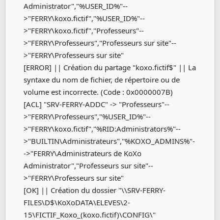
Administrator","%USER_ID%"--
>"FERRY\koxo.fictif","%USER_ID%"--
>"FERRY\koxo.fictif","Professeurs"--
>"FERRY\Professeurs","Professeurs sur site"--
>"FERRY\Professeurs sur site"
[ERROR] || Création du partage "koxo.fictif$" || La
syntaxe du nom de fichier, de répertoire ou de
volume est incorrecte. (Code : 0x0000007B)
[ACL] "SRV-FERRY-ADDC" -> "Professeurs"--
>"FERRY\Professeurs","%USER_ID%"--
>"FERRY\koxo.fictif","%RID:Administrators%"--
>"BUILTIN\Administrateurs","%KOXO_ADMINS%"-
->"FERRY\Administrateurs de KoXo
Administrator","Professeurs sur site"--
>"FERRY\Professeurs sur site"
[OK] || Création du dossier "\\SRV-FERRY-
FILES\D$\KoXoDATA\ELEVES\2-
15\FICTIF_Koxo_(koxo.fictif)\CONFIG\"