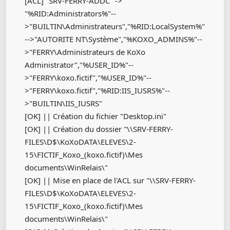
[ACL] "SRV-FERRY-ADDC" ->
"%RID:Administrators%"--
>"BUILTIN\Administrateurs","%RID:LocalSystem%"
-->"AUTORITE NT\Système","%KOXO_ADMINS%"--
>"FERRY\Administrateurs de KoXo
Administrator","%USER_ID%"--
>"FERRY\koxo.fictif","%USER_ID%"--
>"FERRY\koxo.fictif","%RID:IIS_IUSRS%"--
>"BUILTIN\IIS_IUSRS"
[OK] || Création du fichier "Desktop.ini"
[OK] || Création du dossier "\\SRV-FERRY-
FILES\D$\KoXoDATA\ELEVES\2-
15\FICTIF_Koxo_(koxo.fictif)\Mes
documents\WinRelais\"
[OK] || Mise en place de l'ACL sur "\\SRV-FERRY-
FILES\D$\KoXoDATA\ELEVES\2-
15\FICTIF_Koxo_(koxo.fictif)\Mes
documents\WinRelais\"