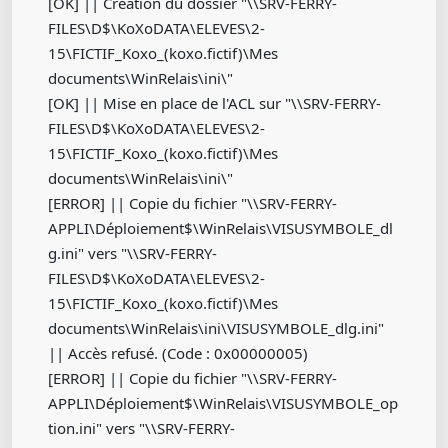
[OK] || Création du dossier "\\SRV-FERRY-
FILES\D$\KoXoDATA\ELEVES\2-
15\FICTIF_Koxo_(koxo.fictif)\Mes
documents\WinRelais\ini\"
[OK] || Mise en place de l'ACL sur "\\SRV-FERRY-
FILES\D$\KoXoDATA\ELEVES\2-
15\FICTIF_Koxo_(koxo.fictif)\Mes
documents\WinRelais\ini\"
[ERROR] || Copie du fichier "\\SRV-FERRY-
APPLI\Déploiement$\WinRelais\VISUSYMBOLE_dl
g.ini" vers "\\SRV-FERRY-
FILES\D$\KoXoDATA\ELEVES\2-
15\FICTIF_Koxo_(koxo.fictif)\Mes
documents\WinRelais\ini\VISUSYMBOLE_dlg.ini"
|| Accès refusé. (Code : 0x00000005)
[ERROR] || Copie du fichier "\\SRV-FERRY-
APPLI\Déploiement$\WinRelais\VISUSYMBOLE_op
tion.ini" vers "\\SRV-FERRY-