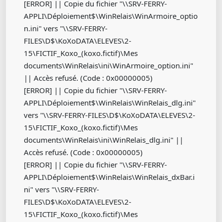
[ERROR] || Copie du fichier "\\SRV-FERRY-
APPLI\Déploiement$\WinRelais\WinArmoire_optio
n.ini" vers "\\SRV-FERRY-
FILES\D$\KoXoDATA\ELEVES\2-
15\FICTIF_Koxo_(koxo.fictif)\Mes
documents\WinRelais\ini\WinArmoire_option.ini"
|| Accès refusé. (Code : 0x00000005)
[ERROR] || Copie du fichier "\\SRV-FERRY-
APPLI\Déploiement$\WinRelais\WinRelais_dlg.ini"
vers "\\SRV-FERRY-FILES\D$\KoXoDATA\ELEVES\2-
15\FICTIF_Koxo_(koxo.fictif)\Mes
documents\WinRelais\ini\WinRelais_dlg.ini" ||
Accès refusé. (Code : 0x00000005)
[ERROR] || Copie du fichier "\\SRV-FERRY-
APPLI\Déploiement$\WinRelais\WinRelais_dxBar.i
ni" vers "\\SRV-FERRY-
FILES\D$\KoXoDATA\ELEVES\2-
15\FICTIF_Koxo_(koxo.fictif)\Mes