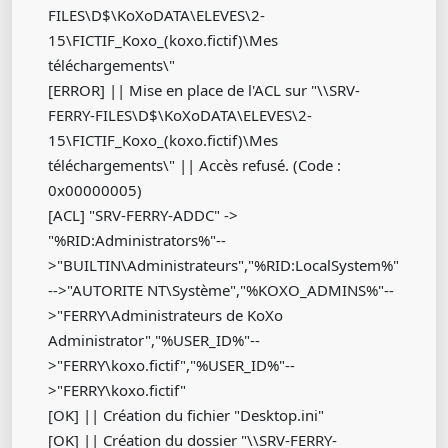
FILES\D$\KoXoDATA\ELEVES\2-
15\FICTIF_Koxo_(koxo.fictif)\Mes
téléchargements\"
[ERROR] || Mise en place de l'ACL sur "\\SRV-
FERRY-FILES\D$\KoXoDATA\ELEVES\2-
15\FICTIF_Koxo_(koxo.fictif)\Mes
téléchargements\" || Accès refusé. (Code :
0x00000005)
[ACL] "SRV-FERRY-ADDC" ->
"%RID:Administrators%"--
>"BUILTIN\Administrateurs","%RID:LocalSystem%"
-->"AUTORITE NT\Système","%KOXO_ADMINS%"--
>"FERRY\Administrateurs de KoXo
Administrator","%USER_ID%"--
>"FERRY\koxo.fictif","%USER_ID%"--
>"FERRY\koxo.fictif"
[OK] || Création du fichier "Desktop.ini"
[OK] || Création du dossier "\\SRV-FERRY-