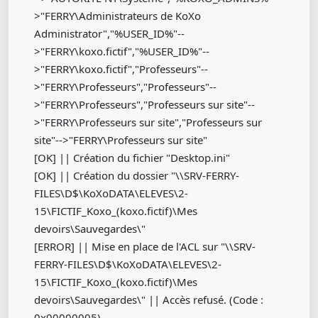
>"FERRY\Administrateurs de KoXo
Administrator","%USER_ID%"--
>"FERRY\koxo.fictif","%USER_ID%"--
>"FERRY\koxo.fictif","Professeurs"--
>"FERRY\Professeurs","Professeurs"--
>"FERRY\Professeurs","Professeurs sur site"--
>"FERRY\Professeurs sur site","Professeurs sur
site"-->"FERRY\Professeurs sur site"
[OK] || Création du fichier "Desktop.ini"
[OK] || Création du dossier "\\SRV-FERRY-
FILES\D$\KoXoDATA\ELEVES\2-
15\FICTIF_Koxo_(koxo.fictif)\Mes
devoirs\Sauvegardes\"
[ERROR] || Mise en place de l'ACL sur "\\SRV-
FERRY-FILES\D$\KoXoDATA\ELEVES\2-
15\FICTIF_Koxo_(koxo.fictif)\Mes
devoirs\Sauvegardes\" || Accès refusé. (Code :
0x00000005)