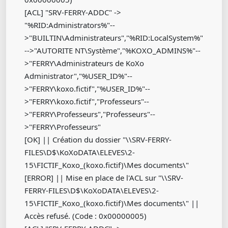
[ACL] "SRV-FERRY-ADDC" ->
"%RID:Administrators%"--
>"BUILTIN\Administrateurs","%RID:LocalSystem%"
-->"AUTORITE NT\Système","%KOXO_ADMINS%"--
>"FERRY\Administrateurs de KoXo
Administrator","%USER_ID%"--
>"FERRY\koxo.fictif","%USER_ID%"--
>"FERRY\koxo.fictif","Professeurs"--
>"FERRY\Professeurs","Professeurs"--
>"FERRY\Professeurs"
[OK] || Création du dossier "\\SRV-FERRY-
FILES\D$\KoXoDATA\ELEVES\2-
15\FICTIF_Koxo_(koxo.fictif)\Mes documents\"
[ERROR] || Mise en place de l'ACL sur "\\SRV-
FERRY-FILES\D$\KoXoDATA\ELEVES\2-
15\FICTIF_Koxo_(koxo.fictif)\Mes documents\" ||
Accès refusé. (Code : 0x00000005)