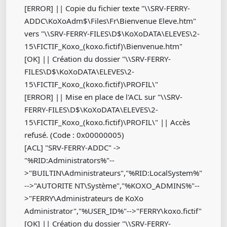
[ERROR] || Copie du fichier texte "\\SRV-FERRY-
ADDC\KoXoAdm$\Files\Fr\Bienvenue Eleve.htm"
vers "\\SRV-FERRY-FILES\D$\KoXoDATA\ELEVES\2-
15\FICTIF_Koxo_(koxo.fictif)\Bienvenue.htm"
[OK] || Création du dossier "\\SRV-FERRY-
FILES\D$\KoXoDATA\ELEVES\2-
15\FICTIF_Koxo_(koxo.fictif)\PROFIL\"
[ERROR] || Mise en place de l'ACL sur "\\SRV-
FERRY-FILES\D$\KoXoDATA\ELEVES\2-
15\FICTIF_Koxo_(koxo.fictif)\PROFIL\" || Accès
refusé. (Code : 0x00000005)
[ACL] "SRV-FERRY-ADDC" ->
"%RID:Administrators%"--
>"BUILTIN\Administrateurs","%RID:LocalSystem%"
-->"AUTORITE NT\Système","%KOXO_ADMINS%"--
>"FERRY\Administrateurs de KoXo
Administrator","%USER_ID%"-->"FERRY\koxo.fictif"
[OK] || Création du dossier "\\SRV-FERRY-