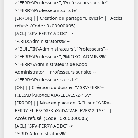
>"FERRY\Professeurs","Professeurs sur site"--
>"FERRY\Professeurs sur site"
[ERROR] || Création du partage "Eleves$" || Accès
refusé. (Code : 0x00000005)
[ACL] "SRV-FERRY-ADDC" ->
"%RID:Administrators%"--
>"BUILTIN\Administrateurs","Professeurs"--
>"FERRY\Professeurs","%KOXO_ADMINS%"--
>"FERRY\Administrateurs de KoXo
Administrator","Professeurs sur site"--
>"FERRY\Professeurs sur site"
[OK] || Création du dossier "\\SRV-FERRY-
FILES\D$\KoXoDATA\ELEVES\2-15\"
[ERROR] || Mise en place de l'ACL sur "\\SRV-
FERRY-FILES\D$\KoXoDATA\ELEVES\2-15\" ||
Accès refusé. (Code : 0x00000005)
[ACL] "SRV-FERRY-ADDC" ->
"%RID:Administrators%"--