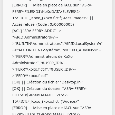
[ERROR] || Mise en place de l'ACL sur "\\SRV-
FERRY-FILES\D$\KoXoDATA\ELEVES\2-
15\FICTIF_Koxo_(koxo.fictif)\Mes images\" ||
Accès refusé. (Code : 0x00000005)
[ACL] "SRV-FERRY-ADDC" ->
"%RID:Administrators%"--
>"BUILTIN\Administrateurs","%RID:LocalSystem%"
-->"AUTORITE NT\Système","%KOXO_ADMINS%"--
>"FERRY\Administrateurs de KoXo
Administrator","%USER_ID%"--
>"FERRY\koxo.fictif","%USER_ID%"--
>"FERRY\koxo.fictif"
[OK] || Création du fichier "Desktop.ini"
[OK] || Création du dossier "\\SRV-FERRY-
FILES\D$\KoXoDATA\ELEVES\2-
15\FICTIF_Koxo_(koxo.fictif)\Videos\"
[ERROR] || Mise en place de l'ACL sur "\\SRV-
FERRY-FILES\D$\KoXoDATA\ELEVES\2-