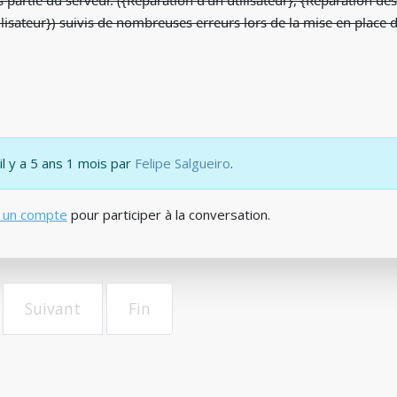
pas partie du serveur. ({Réparation d'un utilisateur}, {Réparation d
lisateur}) suivis de nombreuses erreurs lors de la mise en place d
il y a 5 ans 1 mois par
Felipe Salgueiro
.
 un compte
pour participer à la conversation.
Suivant
Fin