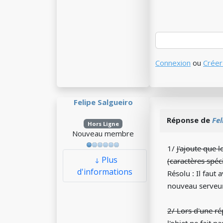
Connexion
ou
Créer
Felipe Salgueiro
Réponse de
Fel
Hors Ligne
Nouveau membre
1/
J'ajoute que 
Plus
(caractères spéci
d'informations
Résolu : Il faut
nouveau serveur 
2/ Lors d'une ré