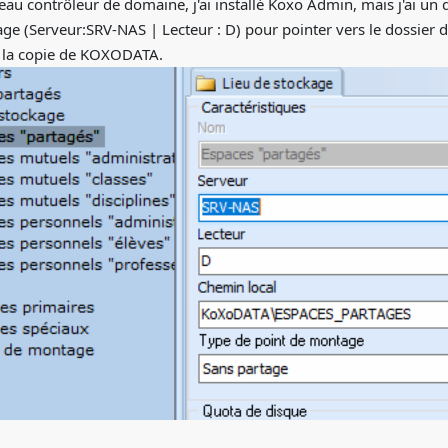
 contrôleur de domaine, j'ai installé Koxo Admin, mais j'ai un do
ge (Serveur:SRV-NAS | Lecteur : D) pour pointer vers le dossier
e la copie de KOXODATA.