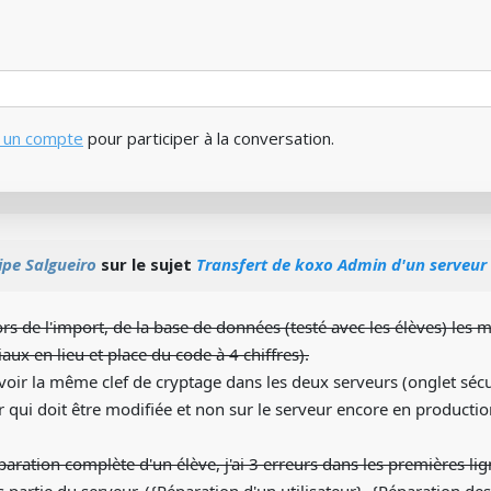
 un compte
pour participer à la conversation.
ipe Salgueiro
sur le sujet
Transfert de koxo Admin d'un serveur 
lors de l'import, de la base de données (testé avec les élèves) les
aux en lieu et place du code à 4 chiffres).
 avoir la même clef de cryptage dans les deux serveurs (onglet sécu
qui doit être modifiée et non sur le serveur encore en productio
paration complète d'un élève, j'ai 3 erreurs dans les premières li