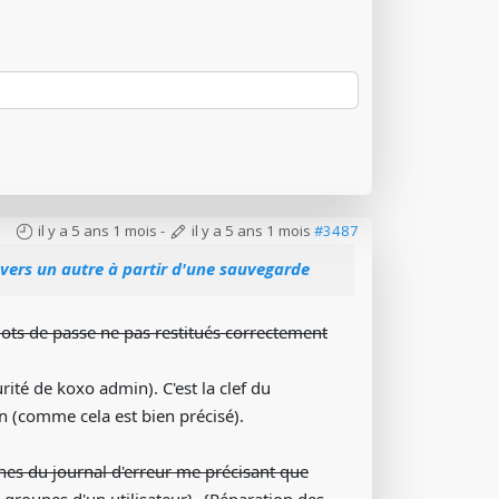
il y a 5 ans 1 mois
-
il y a 5 ans 1 mois
#3487
vers un autre à partir d'une sauvegarde
 mots de passe ne pas restitués correctement
rité de koxo admin). C'est la clef du
n (comme cela est bien précisé).
gnes du journal d'erreur me précisant que