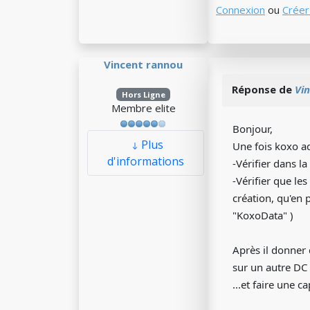
Connexion
ou
Créer
Vincent rannou
Réponse de
Vi
Hors Ligne
Membre elite
Bonjour,
Plus
Une fois koxo ad
d'informations
-Vérifier dans l
-Vérifier que le
création, qu'en 
"KoxoData" )
Après il donner 
sur un autre DC ?
...et faire une c