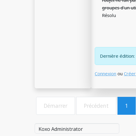
l'objet ne fait 
groupes d'un uti
Résolu
Dernière édition: 
Connexion
ou
Créer
Démarrer
Précédent
1