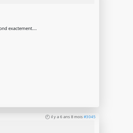
pond exactement....
il y a 6 ans 8 mois
#3045