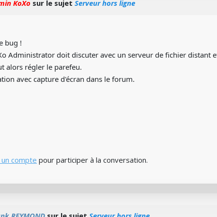
min KoXo
sur le sujet
Serveur hors ligne
de bug !
Xo Administrator doit discuter avec un serveur de fichier distant e
ut alors régler le parefeu.
cation avec capture d'écran dans le forum.
 un compte
pour participer à la conversation.
ank REYMOND
sur le sujet
Serveur hors ligne