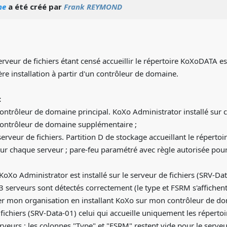
ne
a été créé par
Frank REYMOND
erveur de fichiers étant censé accueillir le répertoire KoXoDATA e
ère installation à partir d'un contrôleur de domaine.
:
ontrôleur de domaine principal. KoXo Administrator installé sur c
contrôleur de domaine supplémentaire ;
serveur de fichiers. Partition D de stockage accueillant le répert
sur chaque serveur ; pare-feu paramétré avec règle autorisée pour 
oXo Administrator est installé sur le serveur de fichiers (SRV-Dat
s 3 serveurs sont détectés correctement (le type et FSRM s'affichent
ger mon organisation en installant KoXo sur mon contrôleur de do
ichiers (SRV-Data-01) celui qui accueille uniquement les répertoir
rveurs : les colonnes "Type" et "FSRM" restent vide pour le serveu