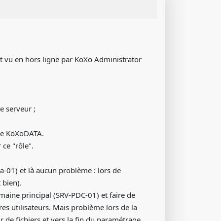
st vu en hors ligne par KoXo Administrator
e serveur ;
oire KoXoDATA.
ce "rôle".
a-01) et là aucun problème : lors de
 bien).
maine principal (SRV-PDC-01) et faire de
es utilisateurs. Mais problème lors de la
r de fichiers et vers la fin du paramétrage