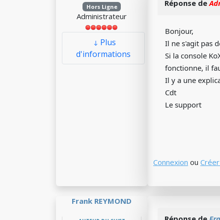
Réponse de
Ad
Hors Ligne
Administrateur
Bonjour,
Plus
Il ne s'agit pas 
d'informations
Si la console Ko
fonctionne, il fa
Il y a une expli
Cdt
Le support
Connexion
ou
Créer
Frank REYMOND
Réponse de
Fr