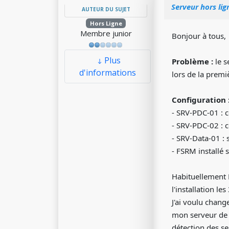
Serveur hors lig
AUTEUR DU SUJET
Hors Ligne
Membre junior
Bonjour à tous,
Plus
Problème :
le s
d'informations
lors de la premi
Configuration 
- SRV-PDC-01 : c
- SRV-PDC-02 : 
- SRV-Data-01 : 
- FSRM installé 
Habituellement K
l'installation le
J'ai voulu chan
mon serveur de f
détection des se