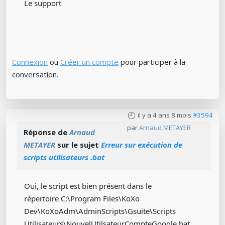
Le support
Connexion
ou
Créer un compte
pour participer à la
conversation.
il y a 4 ans 8 mois
#3594
par
Arnaud METAYER
Réponse de
Arnaud
METAYER
sur le sujet
Erreur sur exécution de
scripts utilisateurs .bat
Oui, le script est bien présent dans le
répertoire C:\Program Files\KoXo
Dev\KoXoAdm\AdminScripts\Gsuite\Scripts
Utilisateurs\NouvelUtilsateurCompteGoogle.bat