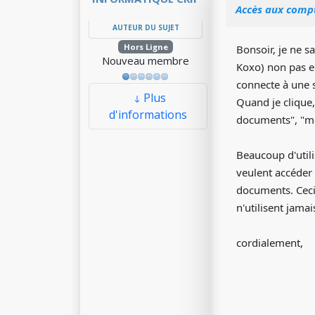
Accès aux compt
AUTEUR DU SUJET
Hors Ligne
Bonsoir, je ne s
Nouveau membre
Koxo) non pas en
connecte à une s
Plus
Quand je clique,
d'informations
documents", "me
Beaucoup d'utili
veulent accéder 
documents. Ceci 
n'utilisent jama
cordialement,