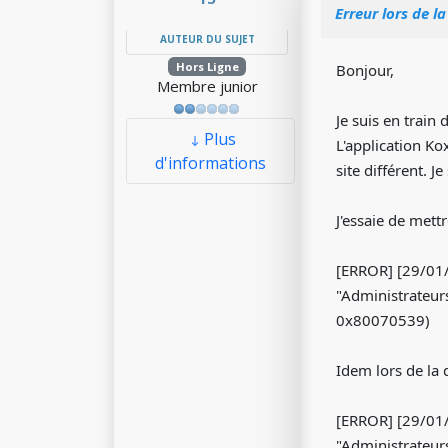
Erreur lors de l
AUTEUR DU SUJET
Hors Ligne
Bonjour,
Membre junior
Je suis en trai
Plus
L'application K
d'informations
site différent. 
J'essaie de mett
[ERROR] [29/01
"Administrateur
0x80070539)
Idem lors de la 
[ERROR] [29/01/
"Administrateu