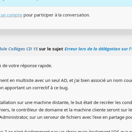
 un compte
pour participer à la conversation.
lule Collèges CD 15
sur le sujet
Erreur lors de la délégation sur l
i de votre réponse rapide.
ement en multisite avec un seul AD, et j'ai bien associé un nom cou
n apportant un correctif à ce bug.
tallation sur une machine distante, le but était de recréer les cond
chiers, le contrôleur de domaine et la machine cliente seront sur 
 Administrator, sur un serveur de fichiers avec l'exe en partage pou
 7 ce n'est évidemment pas un choix mais également l'OS que 