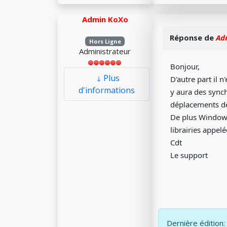
Admin KoXo
Réponse de
Ad
Hors Ligne
Administrateur
Bonjour,
Plus
D'autre part il n
d'informations
y aura des synch
déplacements de
De plus Windows
librairies appel
Cdt
Le support
Dernière édition: 