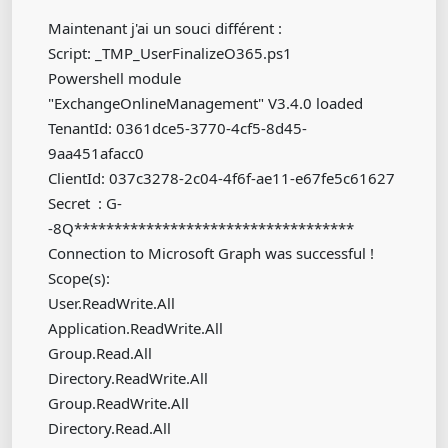
Maintenant j'ai un souci différent :
Script: _TMP_UserFinalizeO365.ps1
Powershell module
"ExchangeOnlineManagement" V3.4.0 loaded
TenantId: 0361dce5-3770-4cf5-8d45-
9aa451afacc0
ClientId: 037c3278-2c04-4f6f-ae11-e67fe5c61627
Secret : G-
-8Q***********************************
Connection to Microsoft Graph was successful !
Scope(s):
User.ReadWrite.All
Application.ReadWrite.All
Group.Read.All
Directory.ReadWrite.All
Group.ReadWrite.All
Directory.Read.All