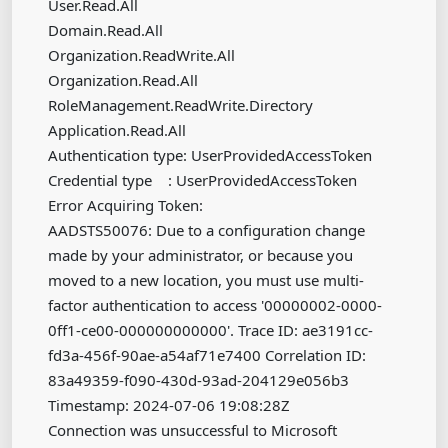
User.Read.All
Domain.Read.All
Organization.ReadWrite.All
Organization.Read.All
RoleManagement.ReadWrite.Directory
Application.Read.All
Authentication type: UserProvidedAccessToken
Credential type : UserProvidedAccessToken
Error Acquiring Token:
AADSTS50076: Due to a configuration change
made by your administrator, or because you
moved to a new location, you must use multi-
factor authentication to access '00000002-0000-
0ff1-ce00-000000000000'. Trace ID: ae3191cc-
fd3a-456f-90ae-a54af71e7400 Correlation ID:
83a49359-f090-430d-93ad-204129e056b3
Timestamp: 2024-07-06 19:08:28Z
Connection was unsuccessful to Microsoft