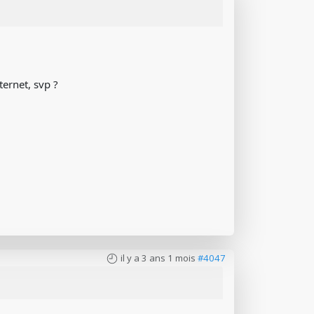
ternet, svp ?
il y a 3 ans 1 mois
#4047