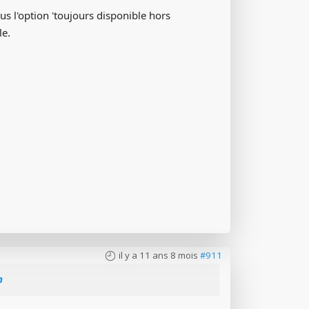
us l'option 'toujours disponible hors
le.
il y a 11 ans 8 mois
#911
n