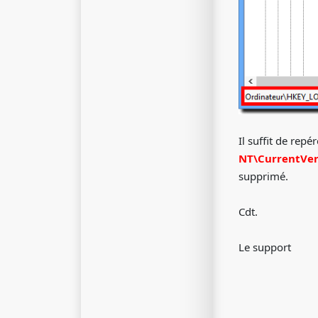
Il suffit de repé
NT\CurrentVers
supprimé.
Cdt.
Le support