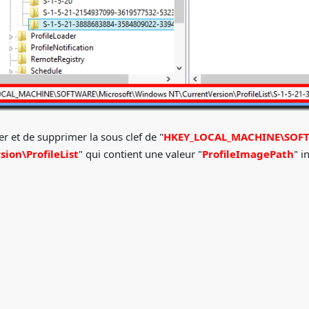
rer et de supprimer la sous clef de "
HKEY_LOCAL_MACHINE\SOFT
ion\ProfileList
" qui contient une valeur "
ProfileImagePath
" i