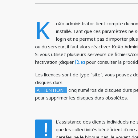
K
oXo administrator tient compte du nombr
installé. Tant que ces paramètres ne 
login et ne permet pas d'importer plus
ou du serveur, il faut alors réactiver KoXo Admin
Si vous utilisez plusieurs serveurs de fichiers
l'activation (cliquer
ici
pour consulter la procé
Les licences sont de type "site", vous pouvez d
disques durs.
ATTENTION :
cinq numéros de disques durs peuv
pour supprimer les disques durs obsolètes.
!
L'assistance des clients individuels ne
que les collectivités bénéficient d'un
parefeu ne le bloque pas, le voyant doi