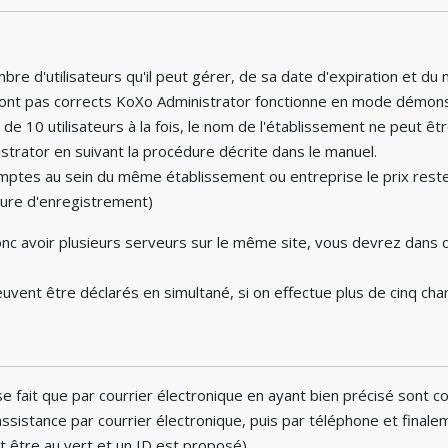
e d'utilisateurs qu'il peut gérer, de sa date d'expiration et du 
sont pas corrects KoXo Administrator fonctionne en mode démonstr
 de 10 utilisateurs à la fois, le nom de l'établissement ne peut 
istrator en suivant la procédure décrite dans le manuel.
/comptes au sein du même établissement ou entreprise le prix res
dure d'enregistrement)
onc avoir plusieurs serveurs sur le même site, vous devrez dans 
ent être déclarés en simultané, si on effectue plus de cinq chan
 se fait que par courrier électronique en ayant bien précisé sont c
e assistance par courrier électronique, puis par téléphone et fina
t être au vert et un ID est proposé).