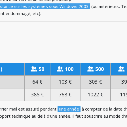
 distance sur les systèmes sous Windows 2003
(ou antérieurs, Te
vent endommagé, etc).
)
50
100
500
64 €
103 €
303 €
39
385 €
768 €
1022 €
11
urrier mail est assuré pendant
une année
à compter de la date d'a
upport technique au delà d'une année, il faut souscrire au mode