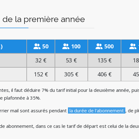
 de la première année
)
50
100
500
32 €
53 €
135 €
18
152 €
305 €
406 €
45
tes, il faut déduire 7% du tarif initial pour la deuxième année, p
te plafonnée à 35%.
urrier mail sont assurés pendant
la durée de l'abonnement
, de p
de abonnement, dans ce cas le tarif de départ est celui de la d