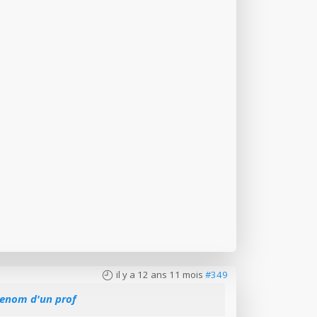
il y a 12 ans 11 mois
#349
renom d'un prof