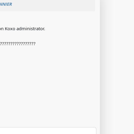
NNIER
on Koxo administrator.
 ?????????????????