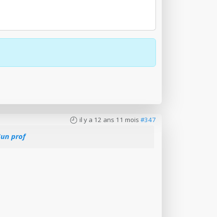
il y a 12 ans 11 mois
#347
'un prof