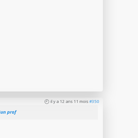
il y a 12 ans 11 mois
#350
'un prof