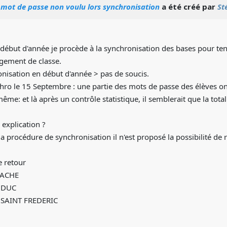
ot de passe non voulu lors synchronisation
a été créé par
St
but d'année je procède à la synchronisation des bases pour teni
ngement de classe.
hronisation en début d'année > pas de soucis.
chro le 15 Septembre : une partie des mots de passe des élèves ont é
e même: et là après un contrôle statistique, il semblerait que la to
explication ?
la procédure de synchronisation il n'est proposé la possibilité de r
e retour
DACHE
 DUC
 SAINT FREDERIC