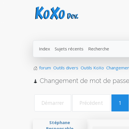
Index
Sujets récents
Recherche
forum
Outils divers
Outils KoXo
Changement
Changement de mot de passe n
Démarrer
Précédent
1
Stéphane
Responsable