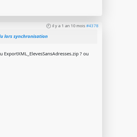
il y a 1 an 10 mois
#4378
 lors synchronisation
ir du ExportXML_ElevesSansAdresses.zip ? ou