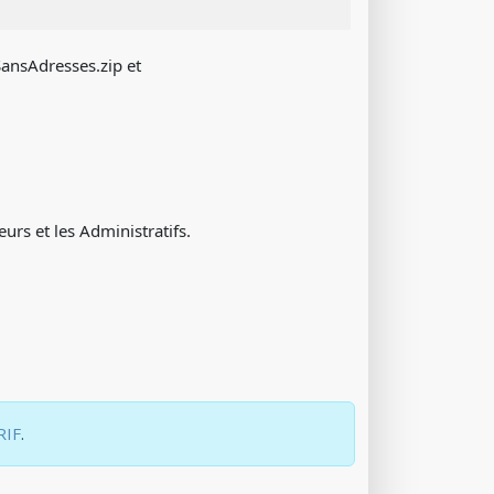
SansAdresses.zip et
rs et les Administratifs.
RIF
.