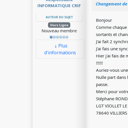
Changement de m
INFORMATIQUE CRIF
AUTEUR DU SUJET
Bonjour
Hors Ligne
Comme chaque dé
Nouveau membre
sortants et cha
J'ai fait 2 sync
Plus
J'ai fais une syn
d'informations
Hier j'ai fais d
!!!!!!
Auriez-vous une 
Nulle part dans 
passe.
Merci pour votr
Stéphane RON
LGT VIOLLET LE
78640 VILLIERS