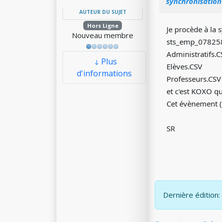
synchronisation
AUTEUR DU SUJET
Hors Ligne
Je procède à la
Nouveau membre
sts_emp_0782587
Administratifs.C
Plus
Elèves.CSV
d'informations
Professeurs.CSV
et c'est KOXO qu
Cet évènement (
SR
Dernière édition: