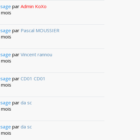
ssage
par
Admin KoXo
6 mois
ssage
par
Pascal MOUSSIER
6 mois
ssage
par
Vincent rannou
3 mois
ssage
par
CD01 CD01
9 mois
ssage
par
da sc
3 mois
ssage
par
da sc
3 mois