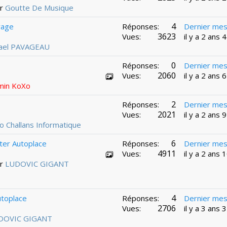
ar
Goutte De Musique
4
rage
Réponses:
Dernier me
3623
Vues:
il y a 2 ans 
ael PAVAGEAU
0
Réponses:
Dernier me
2060
Vues:
il y a 2 ans 
min KoXo
2
Réponses:
Dernier me
2021
Vues:
il y a 2 ans 
Jo Challans Informatique
6
ter Autoplace
Réponses:
Dernier me
4911
Vues:
il y a 2 ans 
ar
LUDOVIC GIGANT
4
toplace
Réponses:
Dernier me
2706
Vues:
il y a 3 ans
DOVIC GIGANT