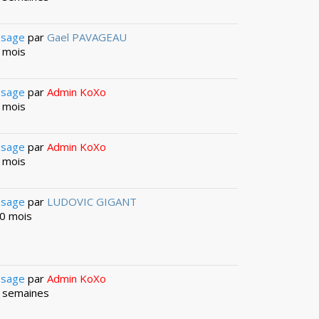
ssage
par
Gael PAVAGEAU
4 mois
ssage
par
Admin KoXo
6 mois
ssage
par
Admin KoXo
9 mois
ssage
par
LUDOVIC GIGANT
10 mois
ssage
par
Admin KoXo
 3 semaines