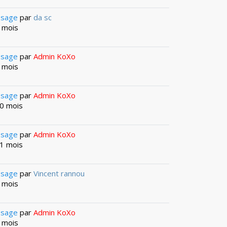
ssage
par
da sc
3 mois
ssage
par
Admin KoXo
5 mois
ssage
par
Admin KoXo
10 mois
ssage
par
Admin KoXo
11 mois
ssage
par
Vincent rannou
4 mois
ssage
par
Admin KoXo
7 mois