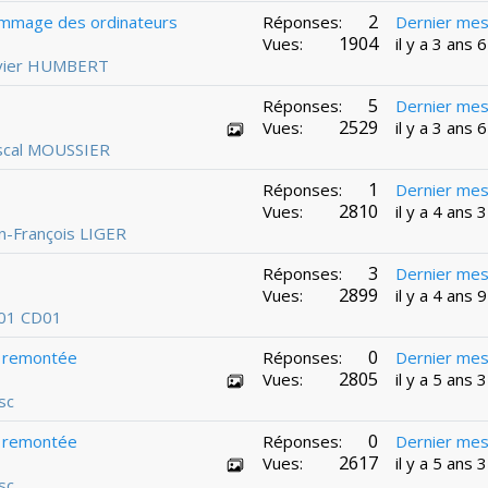
2
nommage des ordinateurs
Réponses:
Dernier me
1904
Vues:
il y a 3 ans 
ivier HUMBERT
5
Réponses:
Dernier me
2529
Vues:
il y a 3 ans 
scal MOUSSIER
1
Réponses:
Dernier me
2810
Vues:
il y a 4 ans 
n-François LIGER
3
Réponses:
Dernier me
2899
Vues:
il y a 4 ans 
01 CD01
0
a remontée
Réponses:
Dernier me
2805
Vues:
il y a 5 ans 
sc
0
a remontée
Réponses:
Dernier me
2617
Vues:
il y a 5 ans 
sc