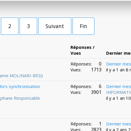
2
3
Suivant
Fin
Réponses /
Vues
Dernier me
0
Réponses:
Dernier me
1713
Vues:
il y a 1 an 8
hame MOLINARI-BEDJ
6
ors synchronisation
Réponses:
Dernier me
3901
Vues:
INFORMATI
éphane Responsable
il y a 1 an 1
1
Réponses:
Dernier me
2823
Vues:
il y a 2 ans