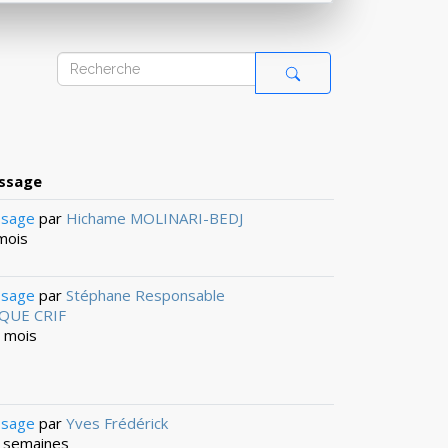
ssage
ssage
par
Hichame MOLINARI-BEDJ
 mois
ssage
par
Stéphane Responsable
QUE CRIF
0 mois
ssage
par
Yves Frédérick
 2 semaines