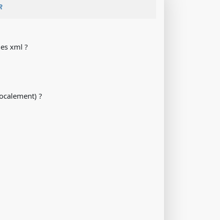
R
des xml ?
 localement) ?