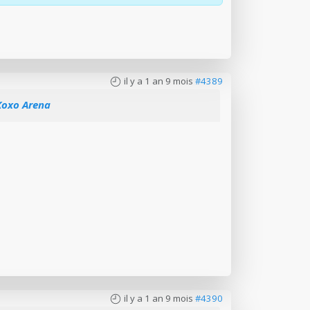
il y a 1 an 9 mois
#4389
 Koxo Arena
il y a 1 an 9 mois
#4390