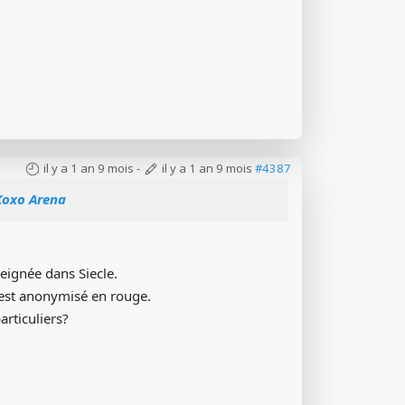
il y a 1 an 9 mois
-
il y a 1 an 9 mois
#4387
 Koxo Arena
seignée dans Siecle.
 est anonymisé en rouge.
articuliers?