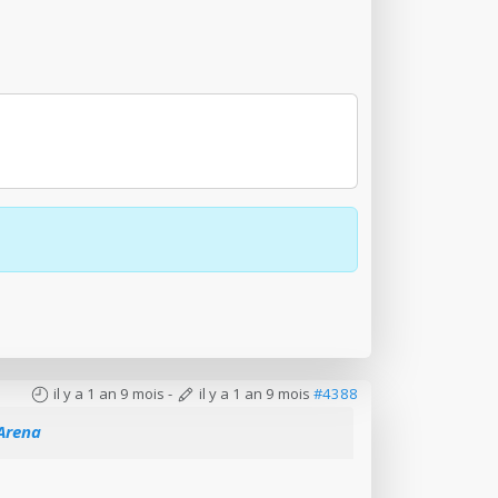
il y a 1 an 9 mois
-
il y a 1 an 9 mois
#4388
 Arena