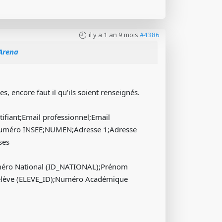
il y a 1 an 9 mois
#4386
 Arena
 encore faut il qu'ils soient renseignés.
fiant;Email professionnel;Email
2;Numéro INSEE;NUMEN;Adresse 1;Adresse
ses
uméro National (ID_NATIONAL);Prénom
d élève (ELEVE_ID);Numéro Académique