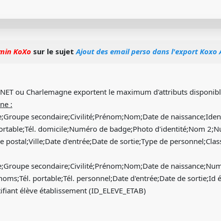
min KoXo
sur le sujet
Ajout des email perso dans l'export Koxo
NET ou Charlemagne exportent le maximum d'attributs disponibles,
ne :
;Groupe secondaire;Civilité;Prénom;Nom;Date de naissance;Identi
portable;Tél. domicile;Numéro de badge;Photo d'identité;Nom 
 postal;Ville;Date d'entrée;Date de sortie;Type de personnel;Clas
e;Groupe secondaire;Civilité;Prénom;Nom;Date de naissance;N
oms;Tél. portable;Tél. personnel;Date d'entrée;Date de sortie;I
ifiant élève établissement (ID_ELEVE_ETAB)