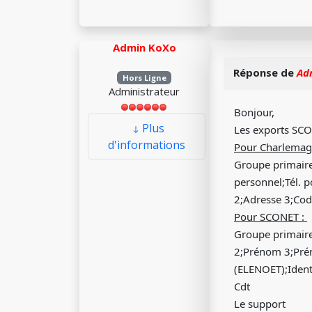
Admin KoXo
Réponse de
Ad
Hors Ligne
Administrateur
Bonjour,
Plus
Les exports SCO
d'informations
Pour Charlemag
Groupe primaire
personnel;Tél. 
2;Adresse 3;Code
Pour SCONET :
Groupe primair
2;Prénom 3;Prén
(ELENOET);Ident
Cdt
Le support