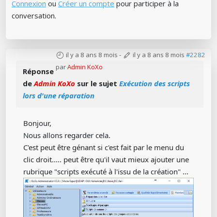
Connexion
ou
Créer un compte
pour participer à la
conversation.
il y a 8 ans 8 mois
-
il y a 8 ans 8 mois
#2282
par
Admin KoXo
Réponse
de
Admin KoXo
sur le sujet
Exécution des scripts
lors d'une réparation
Bonjour,
Nous allons regarder cela.
C'est peut être génant si c'est fait par le menu du
clic droit..... peut être qu'il vaut mieux ajouter une
rubrique "scripts exécuté à l'issu de la création" ...