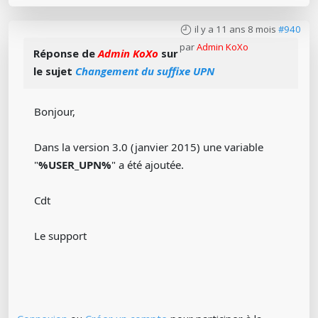
il y a 11 ans 8 mois
#940
par
Admin KoXo
Réponse de
Admin KoXo
sur
le sujet
Changement du suffixe UPN
Bonjour,
Dans la version 3.0 (janvier 2015) une variable
"
%USER_UPN%
" a été ajoutée.
Cdt
Le support