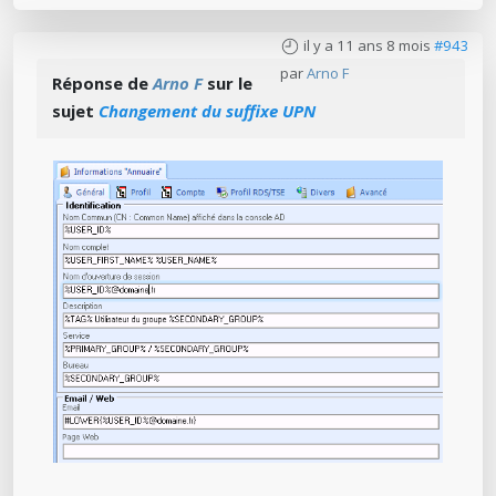
il y a 11 ans 8 mois
#943
par
Arno F
Réponse de
Arno F
sur le
sujet
Changement du suffixe UPN