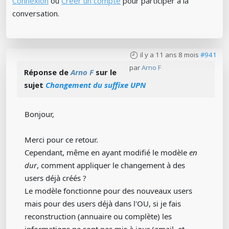
Connexion
ou
Créer un compte
pour participer à la
conversation.
il y a 11 ans 8 mois
#941
par
Arno F
Réponse de
Arno F
sur le
sujet
Changement du suffixe UPN
Bonjour,
Merci pour ce retour.
Cependant, même en ayant modifié le modèle
en
dur
, comment appliquer le changement à des
users déjà créés ?
Le modèle fonctionne pour des nouveaux users
mais pour des users déjà dans l'OU, si je fais
reconstruction (annuaire ou complète) les