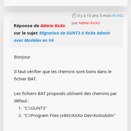
il y a 10 ans 5 mois
#1492
par
Admin KoXo
Réponse de
Admin KoXo
sur le sujet
Migration de GUNT3 à KoXo Admin
avec Modèles en V4
Bonjour
Il faut vérifier que les chemins sont bons dans le
fichier BAT.
Les fichiers BAT proposés utilisent des chemins par
défaut :
"C:\GUNT3"
"C:\Program Files (x86)\KoXo Dev\KoXoAdm"