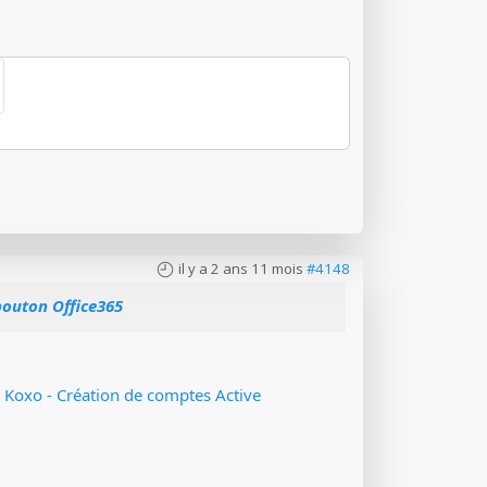
il y a 2 ans 11 mois
#4148
 bouton Office365
 Koxo - Création de comptes Active