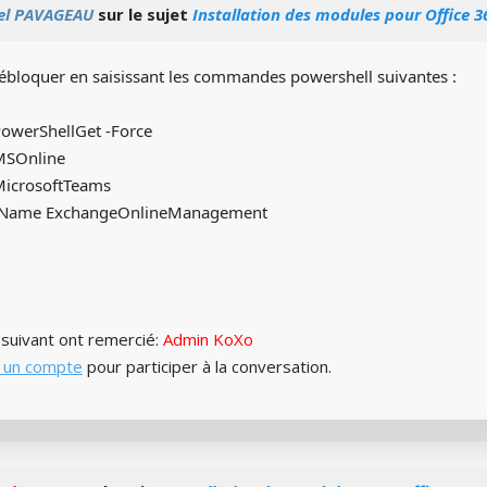
el PAVAGEAU
sur le sujet
Installation des modules pour Office 3
 débloquer en saisissant les commandes powershell suivantes :
PowerShellGet -Force
 MSOnline
MicrosoftTeams
 -Name ExchangeOnlineManagement
) suivant ont remercié:
Admin KoXo
 un compte
pour participer à la conversation.