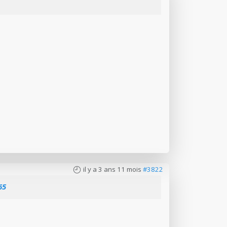
il y a 3 ans 11 mois
#3822
65