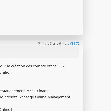
il y a 3 ans 9 mois
#3872
our la création des compte office 365.
uration
neManagement" V3.0.0 loaded
o Microsoft Exchange Online Management
nline !