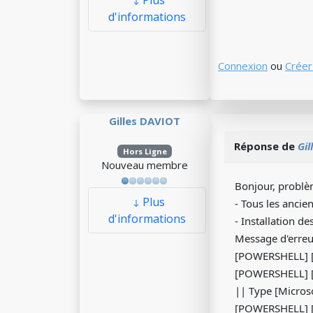
Plus
d'informations
Connexion
ou
Créer
Gilles DAVIOT
Réponse de
Gil
Hors Ligne
Nouveau membre
Bonjour, problè
Plus
- Tous les anci
d'informations
- Installation d
Message d'erreur
[POWERSHELL] [
[POWERSHELL] [
|| Type [Micros
[POWERSHELL] [1