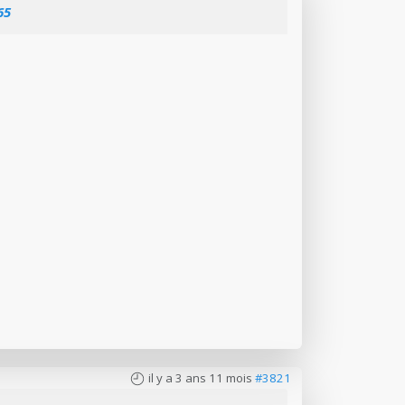
65
il y a 3 ans 11 mois
#3821