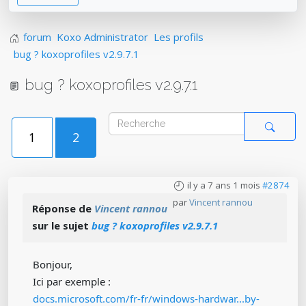
forum
Koxo Administrator
Les profils
bug ? koxoprofiles v2.9.7.1
bug ? koxoprofiles v2.9.7.1
1
2
il y a 7 ans 1 mois
#2874
par
Vincent rannou
Réponse de
Vincent rannou
sur le sujet
bug ? koxoprofiles v2.9.7.1
Bonjour,
Ici par exemple :
docs.microsoft.com/fr-fr/windows-hardwar...by-