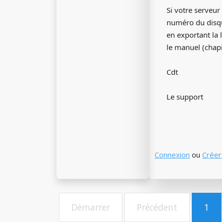
Si votre serveur
numéro du disqu
en exportant la 
le manuel (chapi
Cdt
Le support
Connexion
ou
Créer
Démarrer
Précédent
1